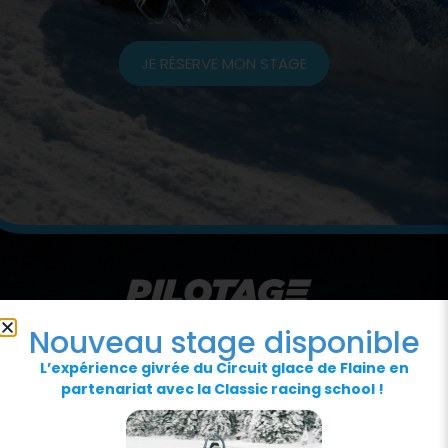
JE RÉSERVE MON STAGE
Nouveau stage disponible
L’expérience givrée du Circuit glace de Flaine en
partenariat avec la Classic racing school !
NOS PARTENAIRES