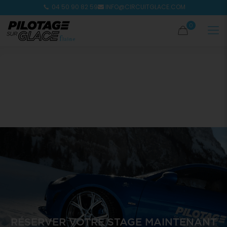
04 50 90 82 59
INFO@CIRCUITGLACE.COM
0
RÉSERVER VOTRE STAGE MAINTENANT