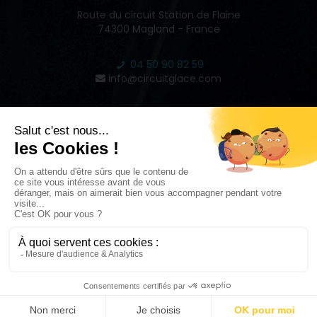
Route du circuit Station de Flaine
74300 Magland - France
04 50 90 82 59
info@circuitglace.com
INSPIRE
2022 © CIRCUIT GLACE DE FLAINE - RÉALISÉ PAR
STUDIO