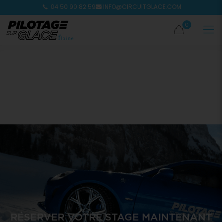
04 50 90 82 59
INFO@CIRCUITGLACE.COM
0
RÉSERVER VOTRE STAGE MAINTENANT