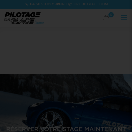
04 50 90 82 59
INFO@CIRCUITGLACE.COM
0
RÉSERVER VOTRE STAGE MAINTENANT