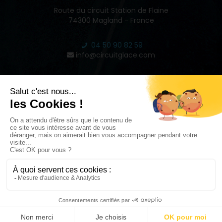
Route du circuit Station de Flaine
74300 Magland - France
04 50 90 82 59
info@circuitglace.com
INSPIRE
2022 © CIRCUIT GLACE DE FLAINE - RÉALISÉ PAR
STUDIO