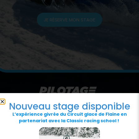
JE RÉSERVE MON STAGE
Nouveau stage disponible
L’expérience givrée du Circuit glace de Flaine en
partenariat avec la Classic racing school !
NOS PARTENAIRES