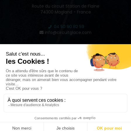
Route du circuit Station de Flaine
74300 Magland - France
04 50 90 82 59
info@circuitglace.com
INSPIRE
2022 © CIRCUIT GLACE DE FLAINE - RÉALISÉ PAR
STUDIO