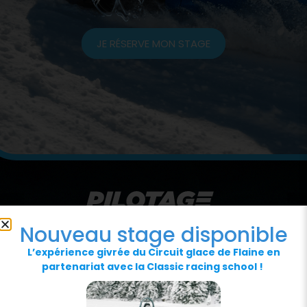
JE RÉSERVE MON STAGE
Nouveau stage disponible
L’expérience givrée du Circuit glace de Flaine en
partenariat avec la Classic racing school !
NOS PARTENAIRES