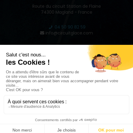
Route du circuit Station de Flaine
74300 Magland - France
04 50 90 82 59
info@circuitglace.com
INSPIRE
2022 © CIRCUIT GLACE DE FLAINE - RÉALISÉ PAR
STUDIO