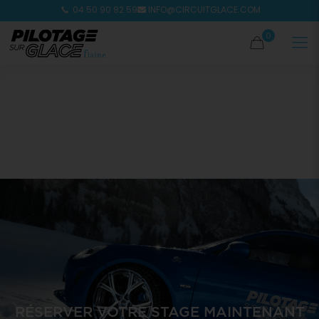
04 50 90 82 59
INFO@CIRCUITGLACE.COM
0
RÉSERVER VOTRE STAGE MAINTENANT