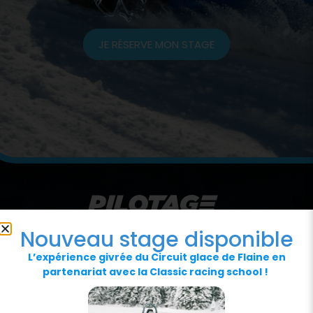
JE RÉSERVE MON STAGE
Nouveau stage disponible
L’expérience givrée du Circuit glace de Flaine en
partenariat avec la Classic racing school !
NOS PARTENAIRES