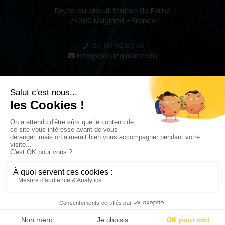
Route du circuit Station de Flaine
74300 Magland - France
04 50 90 82 59
info@circuitglace.com
INSPIRE
2022 © CIRCUIT GLACE DE FLAINE - RÉALISÉ PAR
STUDIO