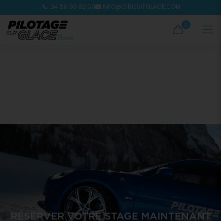
04 50 90 82 59
INFO@CIRCUITGLACE.COM
0
RÉSERVER VOTRE STAGE MAINTENANT