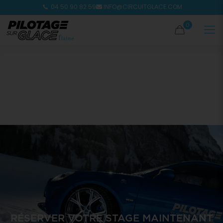
04 50 90 82 59
INFO@CIRCUITGLACE.COM
0
RÉSERVER VOTRE STAGE MAINTENANT