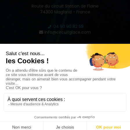
Route du circuit Station de Flaine
74300 Magland - France
04 50 90 82 59
info@circuitglace.com
INSPIRE
2022 © CIRCUIT GLACE DE FLAINE - RÉALISÉ PAR
STUDIO