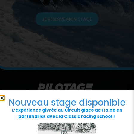
JE RÉSERVE MON STAGE
Nouveau stage disponible
L’expérience givrée du Circuit glace de Flaine en
partenariat avec la Classic racing school !
NOS PARTENAIRES