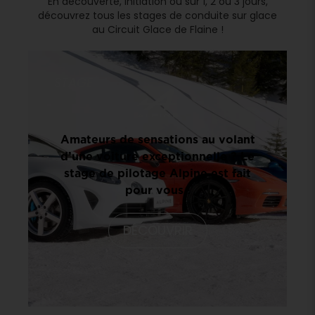
En découverte, initiation ou sur 1, 2 ou 3 jours,
découvrez tous les stages de conduite sur glace
au Circuit Glace de Flaine !
STAGE
Amateurs de sensations au volant
d’une voiture exceptionnelle ? Le
stage de pilotage Alpine est fait
pour vous !
DÉCOUVRIR