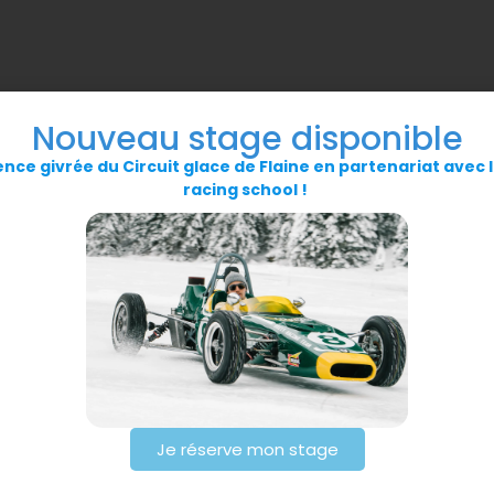
Nouveau stage disponible
0
31
01
ence givrée du Circuit glace de Flaine en partenariat avec l
racing school !
Je réserve mon stage
RÉSERVER VOTRE STAG