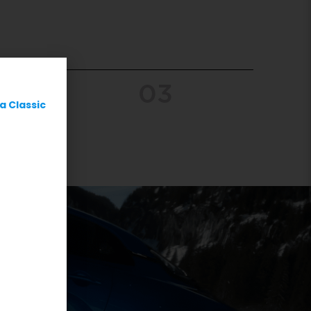
02
03
a Classic
E