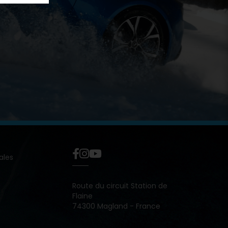
ales
Route du circuit Station de
Flaine
74300 Magland - France