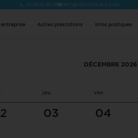
04 50 90 82 59
INFO@CIRCUITGLACE.COM
 entreprise
Autres prestations
Infos pratiques
DÉCEMBRE 2026
.
jeu.
ven.
2
03
04