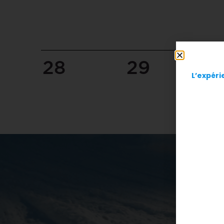
28
29
3
L’expéri