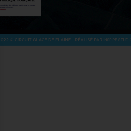
INSPIRE STUDI
2022 © CIRCUIT GLACE DE FLAINE - RÉALISÉ PAR