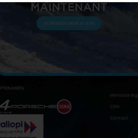
MAINTENANT
JE RÉSERVE MON STAGE
RTENAIRES
Mentions lég
CGV
Contact