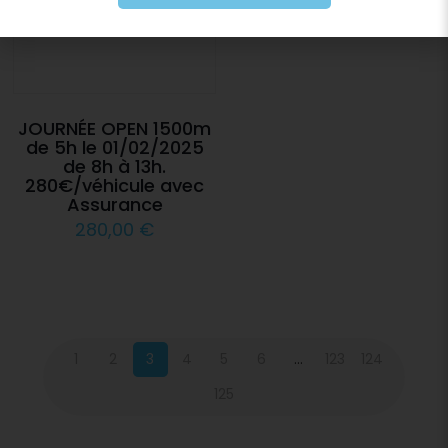
JOURNÉE OPEN 1500m
de 5h le 01/02/2025
de 8h à 13h.
280€/véhicule avec
Assurance
280,00
€
1
2
3
4
5
6
…
123
124
125