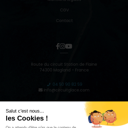
CGV
Contact
Route du circuit Station de Flaine
74300 Magland - France
04 50 90 82 59
info@circuitglace.com
INSPIRE
2022 © CIRCUIT GLACE DE FLAINE - RÉALISÉ PAR
STUDIO